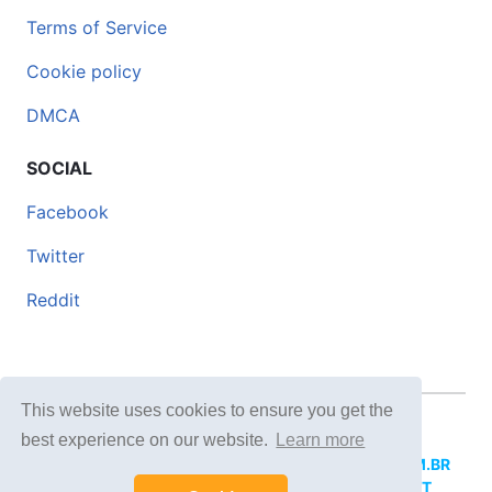
Terms of Service
Cookie policy
DMCA
SOCIAL
Facebook
Twitter
Reddit
This website uses cookies to ensure you get the
© 2026 DOCERO.TIPS
best experience on our website.
Learn more
MORE SITES:
DOCERO.MX
(Spanish),
DOCERI.COM.BR
(Portuguese),
DOCERO.PL
(Polish),
DOCERO.NET