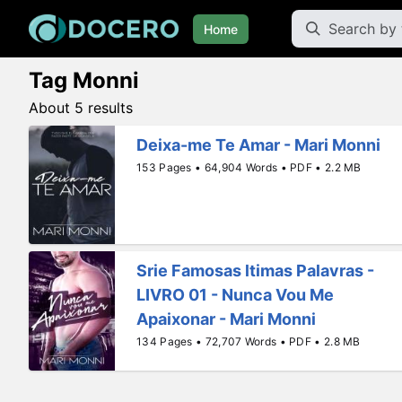
Home
Tag Monni
About 5 results
Deixa-me Te Amar - Mari Monni
153 Pages • 64,904 Words • PDF • 2.2 MB
Srie Famosas ltimas Palavras -
LIVRO 01 - Nunca Vou Me
Apaixonar - Mari Monni
134 Pages • 72,707 Words • PDF • 2.8 MB