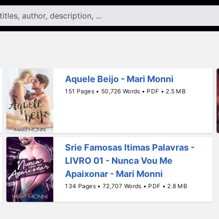
Aquele Beijo - Mari Monni
151 Pages • 50,726 Words • PDF • 2.5 MB
Srie Famosas ltimas Palavras -
LIVRO 01 - Nunca Vou Me
Apaixonar - Mari Monni
134 Pages • 72,707 Words • PDF • 2.8 MB