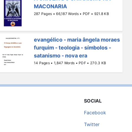
MACONARIA
287 Pages • 66,187 Words • PDF • 921.8 KB
evangélico - maria ângela moraes
furquim - teologia - símbolos -
satanismo - nova era
14 Pages • 1,847 Words • PDF • 270.3 KB
SOCIAL
Facebook
Twitter