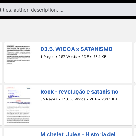
03.5. WICCA x SATANISMO
1 Pages • 257 Words • PDF • 53.1 KB
Rock - revolução e satanismo
32 Pages • 14,656 Words • PDF • 263.1 KB
Michelet, Jules - Historia del