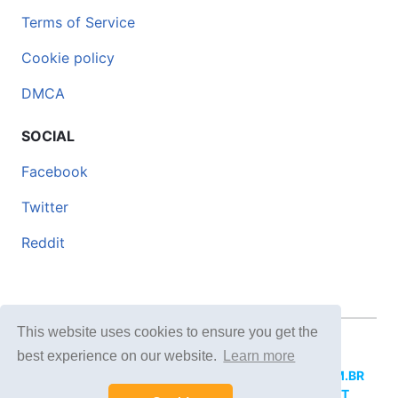
Terms of Service
Cookie policy
DMCA
SOCIAL
Facebook
Twitter
Reddit
This website uses cookies to ensure you get the
© 2026 DOCERO.TIPS
best experience on our website.
Learn more
MORE SITES:
DOCERO.MX
(Spanish),
DOCERI.COM.BR
(Portuguese),
DOCERO.PL
(Polish),
DOCERO.NET