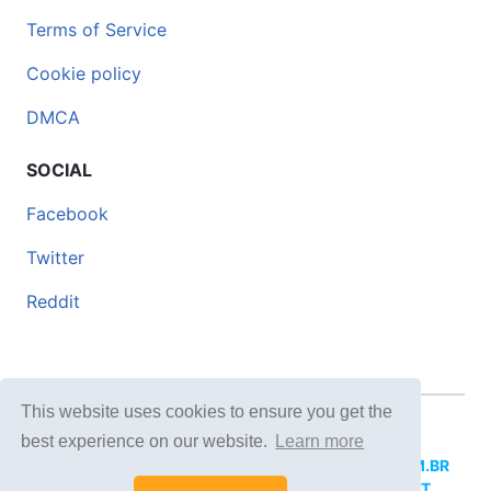
Terms of Service
Cookie policy
DMCA
SOCIAL
Facebook
Twitter
Reddit
This website uses cookies to ensure you get the
© 2026 DOCERO.TIPS
best experience on our website.
Learn more
MORE SITES:
DOCERO.MX
(Spanish),
DOCERI.COM.BR
(Portuguese),
DOCERO.PL
(Polish),
DOCERO.NET