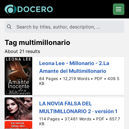
Tag multimillonario
About 21 results
Leona Lee - Millonario - 2.La
Amante del Multimillonario
84 Pages • 12,219 Words • PDF • 409.5
KB
LA NOVIA FALSA DEL
MULTIMILLONARIO 2 · versión 1
114 Pages • 37,461 Words • PDF • 657.7
KB