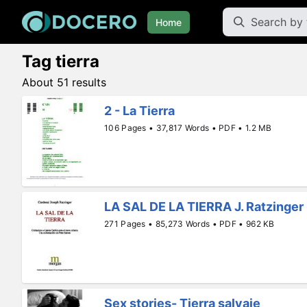
Home
Tag tierra
About 51 results
2 - La Tierra
106 Pages • 37,817 Words • PDF • 1.2 MB
LA SAL DE LA TIERRA J. Ratzinger
271 Pages • 85,273 Words • PDF • 962 KB
Sex stories- Tierra salvaje