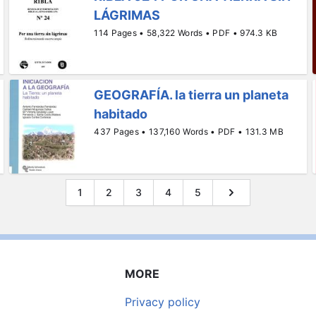
LÁGRIMAS
114 Pages • 58,322 Words • PDF • 974.3 KB
GEOGRAFÍA. la tierra un planeta
habitado
437 Pages • 137,160 Words • PDF • 131.3 MB
1
2
3
4
5
MORE
Privacy policy