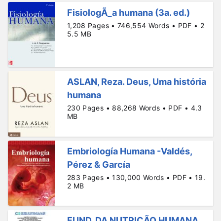
FisiologÃ_a humana (3a. ed.)
1,208 Pages • 746,554 Words • PDF • 2
5.5 MB
ASLAN, Reza. Deus, Uma história
humana
230 Pages • 88,268 Words • PDF • 4.3
MB
Embriología Humana -Valdés,
Pérez & García
283 Pages • 130,000 Words • PDF • 19.
2 MB
FUND. DA NUTRIÇÃO HUMANA