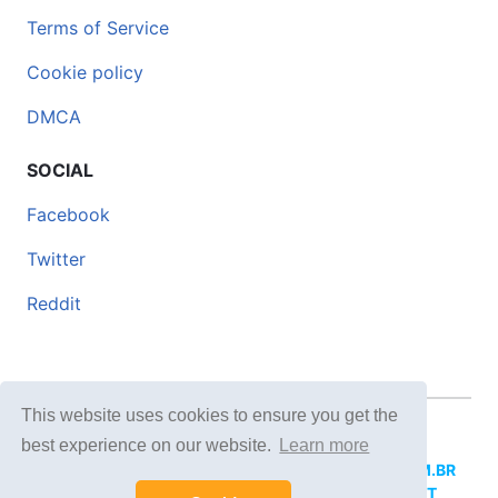
Terms of Service
Cookie policy
DMCA
SOCIAL
Facebook
Twitter
Reddit
This website uses cookies to ensure you get the
© 2026 DOCERO.TIPS
best experience on our website.
Learn more
MORE SITES:
DOCERO.MX
(Spanish),
DOCERI.COM.BR
(Portuguese),
DOCERO.PL
(Polish),
DOCERO.NET