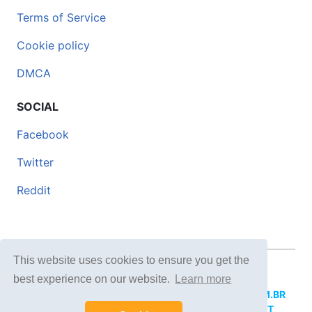
Terms of Service
Cookie policy
DMCA
SOCIAL
Facebook
Twitter
Reddit
This website uses cookies to ensure you get the
© 2026 DOCERO.TIPS
best experience on our website.
Learn more
MORE SITES:
DOCERO.MX
(Spanish),
DOCERI.COM.BR
(Portuguese),
DOCERO.PL
(Polish),
DOCERO.NET