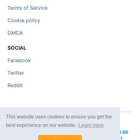
Terms of Service
Cookie policy
DMCA
SOCIAL
Facebook
Twitter
Reddit
This website uses cookies to ensure you get the
© 2026 DOCERO.TIPS
best experience on our website.
Learn more
MORE SITES:
DOCERO.MX
(Spanish),
DOCERI.COM.BR
(Portuguese),
DOCERO.PL
(Polish),
DOCERO.NET