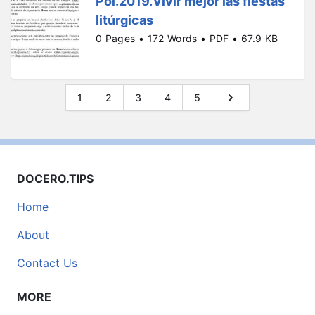
Pol.2019.Vivir mejor las fiestas
litúrgicas
0 Pages • 172 Words • PDF • 67.9 KB
1
2
3
4
5
DOCERO.TIPS
Home
About
Contact Us
MORE