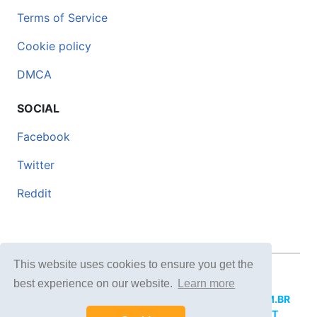
Terms of Service
Cookie policy
DMCA
SOCIAL
Facebook
Twitter
Reddit
This website uses cookies to ensure you get the
© 2026 DOCERO.TIPS
best experience on our website.
Learn more
MORE SITES:
DOCERO.MX
(Spanish),
DOCERI.COM.BR
(Portuguese),
DOCERO.PL
(Polish),
DOCERO.NET