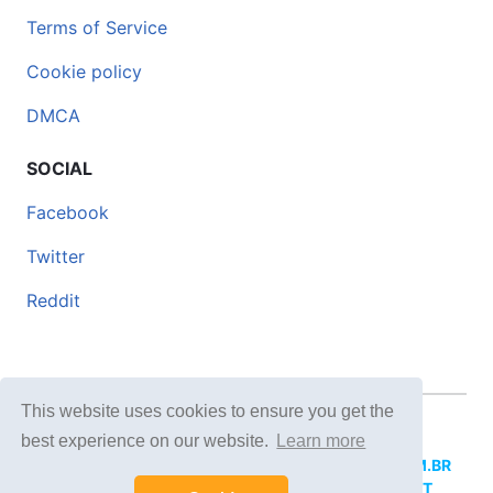
Terms of Service
Cookie policy
DMCA
SOCIAL
Facebook
Twitter
Reddit
This website uses cookies to ensure you get the
© 2026 DOCERO.TIPS
best experience on our website.
Learn more
MORE SITES:
DOCERO.MX
(Spanish),
DOCERI.COM.BR
(Portuguese),
DOCERO.PL
(Polish),
DOCERO.NET