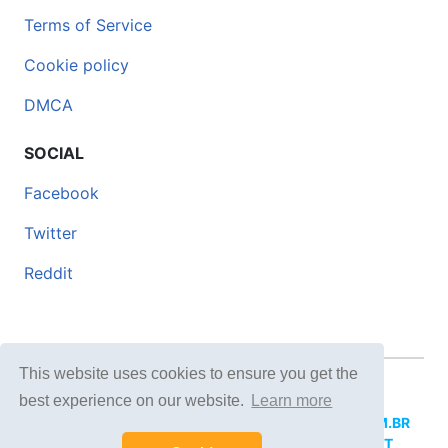
Terms of Service
Cookie policy
DMCA
SOCIAL
Facebook
Twitter
Reddit
This website uses cookies to ensure you get the
© 2026 DOCERO.TIPS
best experience on our website.
Learn more
MORE SITES:
DOCERO.MX
(Spanish),
DOCERI.COM.BR
(Portuguese),
DOCERO.PL
(Polish),
DOCERO.NET