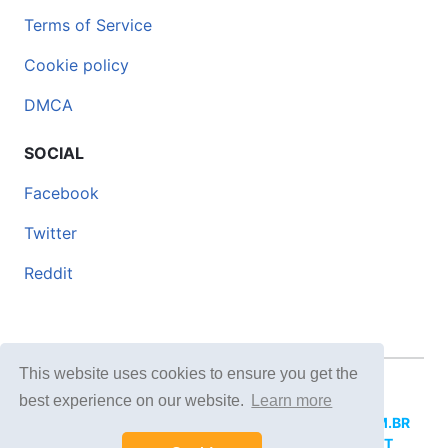
Terms of Service
Cookie policy
DMCA
SOCIAL
Facebook
Twitter
Reddit
This website uses cookies to ensure you get the
© 2026 DOCERO.TIPS
best experience on our website.
Learn more
MORE SITES:
DOCERO.MX
(Spanish),
DOCERI.COM.BR
(Portuguese),
DOCERO.PL
(Polish),
DOCERO.NET