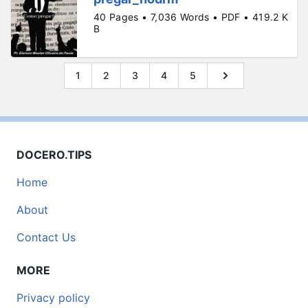
40 Pages • 7,036 Words • PDF • 419.2 K
B
1
2
3
4
5
DOCERO.TIPS
Home
About
Contact Us
MORE
Privacy policy