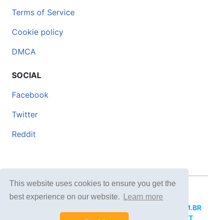
Terms of Service
Cookie policy
DMCA
SOCIAL
Facebook
Twitter
Reddit
This website uses cookies to ensure you get the
© 2026 DOCERO.TIPS
best experience on our website.
Learn more
MORE SITES:
DOCERO.MX
(Spanish),
DOCERI.COM.BR
(Portuguese),
DOCERO.PL
(Polish),
DOCERO.NET