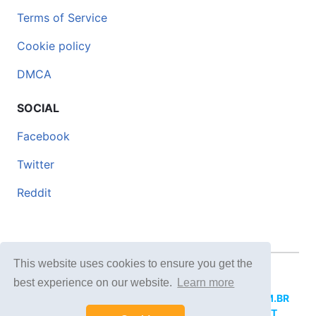
Terms of Service
Cookie policy
DMCA
SOCIAL
Facebook
Twitter
Reddit
This website uses cookies to ensure you get the
© 2026 DOCERO.TIPS
best experience on our website.
Learn more
MORE SITES:
DOCERO.MX
(Spanish),
DOCERI.COM.BR
(Portuguese),
DOCERO.PL
(Polish),
DOCERO.NET