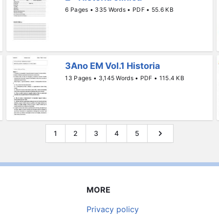
6 Pages • 335 Words • PDF • 55.6 KB
3Ano EM Vol.1 Historia
13 Pages • 3,145 Words • PDF • 115.4 KB
1
2
3
4
5
MORE
Privacy policy