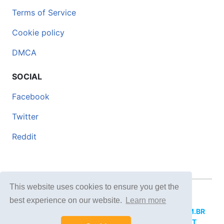
Terms of Service
Cookie policy
DMCA
SOCIAL
Facebook
Twitter
Reddit
This website uses cookies to ensure you get the
© 2026 DOCERO.TIPS
best experience on our website.
Learn more
MORE SITES:
DOCERO.MX
(Spanish),
DOCERI.COM.BR
(Portuguese),
DOCERO.PL
(Polish),
DOCERO.NET