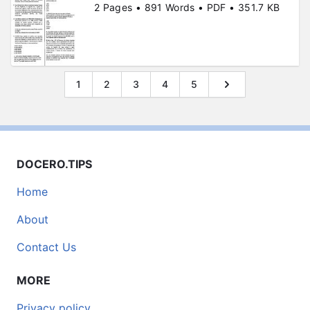
2 Pages • 891 Words • PDF • 351.7 KB
1
2
3
4
5
DOCERO.TIPS
Home
About
Contact Us
MORE
Privacy policy