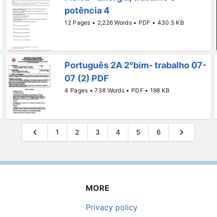
potência 4
12 Pages • 2,226 Words • PDF • 430.5 KB
Português 2A 2°bim- trabalho 07-
07 (2) PDF
4 Pages • 738 Words • PDF • 198 KB
1
2
3
4
5
6
MORE
Privacy policy