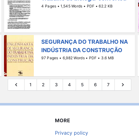
4 Pages • 1,545 Words • PDF • 62.2 KB
SEGURANÇA DO TRABALHO NA
INDÚSTRIA DA CONSTRUÇÃO
97 Pages • 6,982 Words • PDF • 3.6 MB
1
2
3
4
5
6
7
MORE
Privacy policy