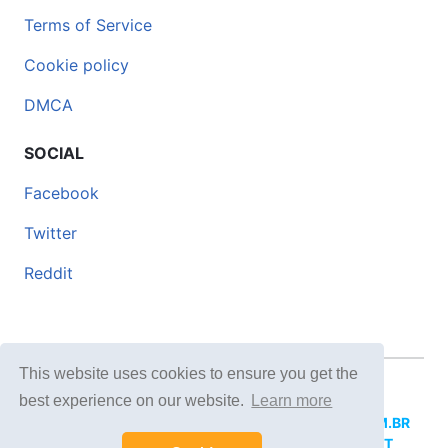
Terms of Service
Cookie policy
DMCA
SOCIAL
Facebook
Twitter
Reddit
This website uses cookies to ensure you get the
© 2026 DOCERO.TIPS
best experience on our website.
Learn more
MORE SITES:
DOCERO.MX
(Spanish),
DOCERI.COM.BR
(Portuguese),
DOCERO.PL
(Polish),
DOCERO.NET